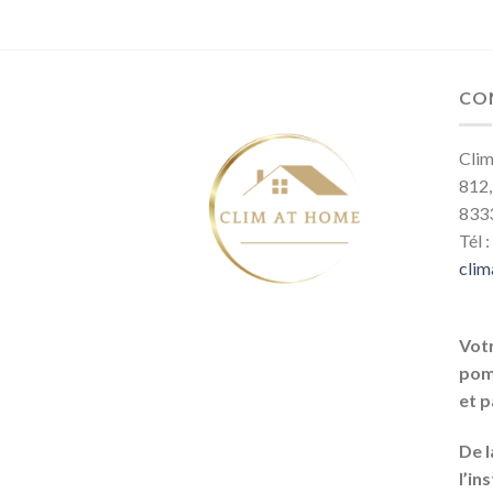
CO
Cli
812,
8333
Tél :
cli
Votr
pomp
et p
De l
l’in