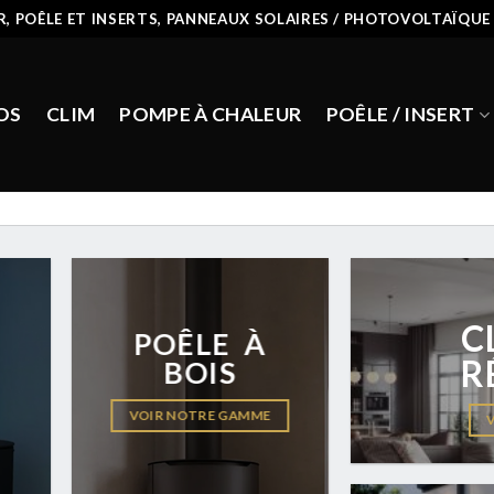
R, POÊLE ET INSERTS, PANNEAUX SOLAIRES / PHOTOVOLTAÏQUE
OS
CLIM
POMPE À CHALEUR
POÊLE / INSERT
C
POÊLE À
R
BOIS
VOIR NOTRE GAMME