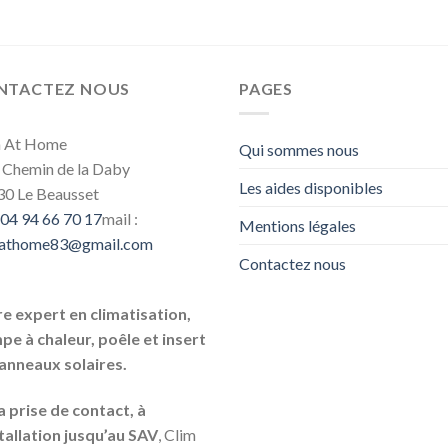
NTACTEZ NOUS
PAGES
m At Home
Qui sommes nous
 Chemin de la Daby
Les aides disponibles
0 Le Beausset
04 94 66 70 17
mail :
Mentions légales
mathome83@gmail.com
Contactez nous
e expert en climatisation,
e à chaleur, poêle et insert
anneaux solaires.
a prise de contact, à
stallation jusqu’au SAV
, Clim