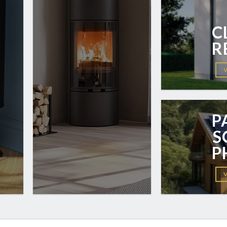
C
R
P
S
P