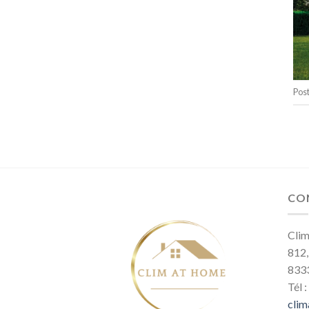
Pos
CO
Cli
812,
8333
Tél :
cli