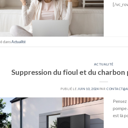
[/vc_ro
té dans
Actualité
ACTUALITÉ
Suppression du fioul et du charbon
PUBLIÉ LE
JUIN 10, 2024
PAR
CONTACT@A
Pensez 
pompe à
est là p