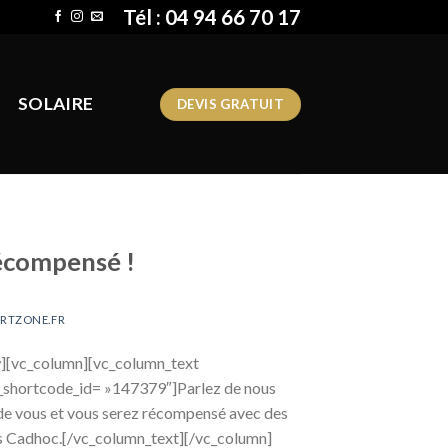
Tél : 04 94 66 70 17
SOLAIRE
DEVIS GRATUIT
récompensé !
RTZONE.FR
][vc_column][vc_column_text
shortcode_id= »147379″]Parlez de nous
de vous et vous serez récompensé avec des
 Cadhoc.[/vc_column_text][/vc_column]