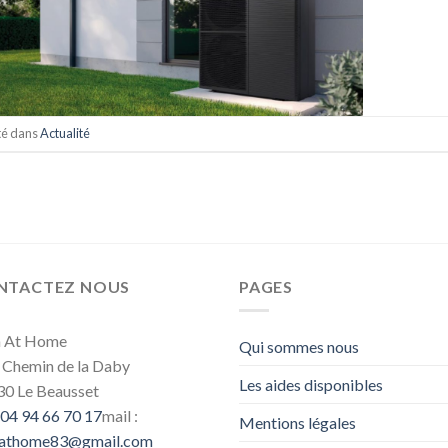
té dans
Actualité
NTACTEZ NOUS
PAGES
m At Home
Qui sommes nous
 Chemin de la Daby
Les aides disponibles
0 Le Beausset
04 94 66 70 17
mail :
Mentions légales
mathome83@gmail.com