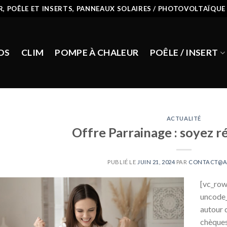
R, POÊLE ET INSERTS, PANNEAUX SOLAIRES / PHOTOVOLTAÏQUE
OS
CLIM
POMPE À CHALEUR
POÊLE / INSERT
ACTUALITÉ
Offre Parrainage : soyez 
PUBLIÉ LE
JUIN 21, 2024
PAR
CONTACT@A
[vc_row
uncode_
autour 
chèques